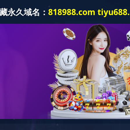
中心
爱游戏在线登录官网
爱游戏在线登录官网
广