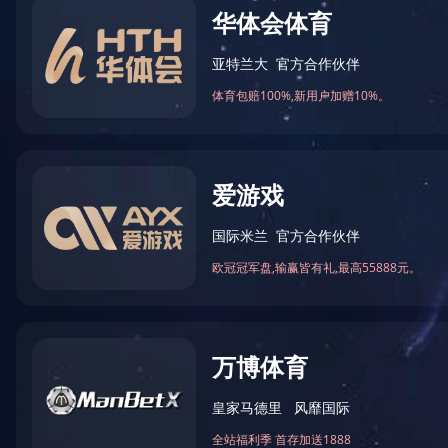
爱游戏在线登录官网-爱游戏（中国）：万民为本，以仁为本
单位宗旨