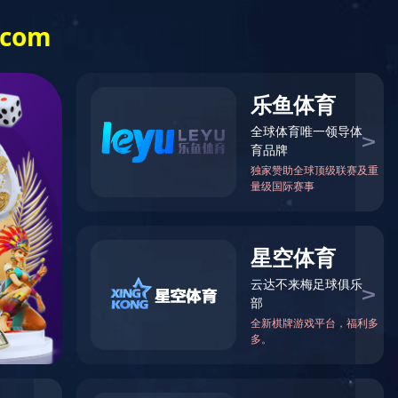
告发布
客户留言
联系我们