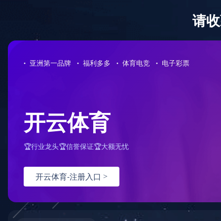
爱游戏在线登录官网
爱游戏在线登录官网-
关于我们
产品
爱游戏（中国）